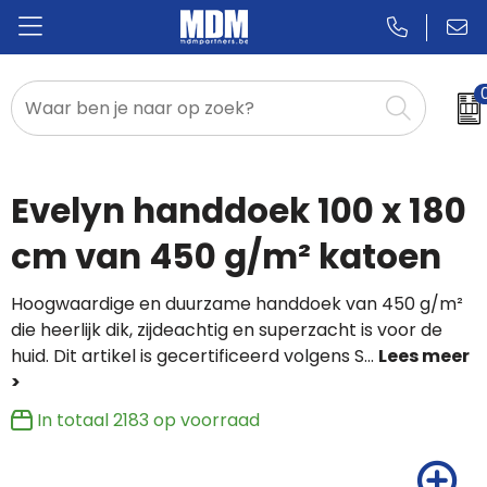
Relatiegeschenken
Badges & Pins
Evelyn handdoek 100 x 180
Promotietextiel
cm van 450 g/m² katoen
Sportkleding
Hoogwaardige en duurzame handdoek van 450 g/m²
die heerlijk dik, zijdeachtig en superzacht is voor de
huid. Dit artikel is gecertificeerd volgens S
...
In totaal
2183
op voorraad