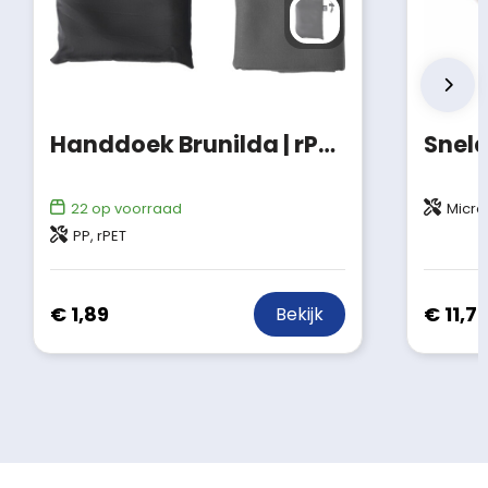
Handdoek Brunilda | rPET | 79x30 cm
22
op voorraad
Microf
PP, rPET
€ 1,89
€ 11,7
Bekijk