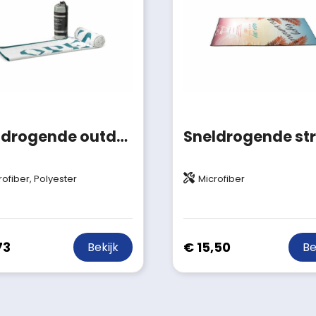
Sneldrogende outdoor handdoek met custom-made print en tas
rofiber, Polyester
Microfiber
73
€ 15,50
Bekijk
Be