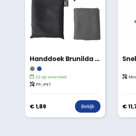
Handdoek Brunilda | rPET | 79x30 cm
22
op voorraad
Mic
PP, rPET
€ 1,89
€ 11,
Bekijk