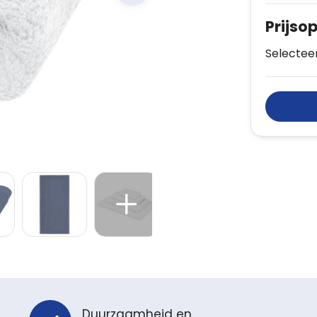
Prijso
Selecteer
Duurzaamheid en