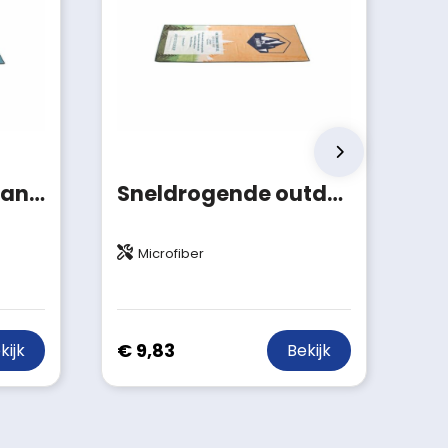
Sneldrogende strandhanddoek met custom-made print
Sneldrogende outdoor handdoek met custom print
Microfiber
€ 9,83
kijk
Bekijk