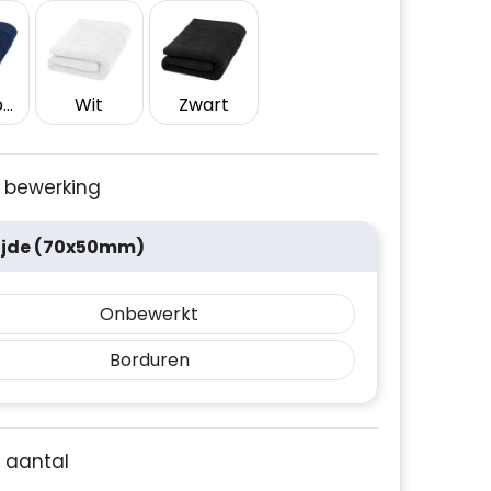
Marineblauw
Wit
Zwart
je bewerking
ijde (70x50mm)
Onbewerkt
Borduren
e aantal