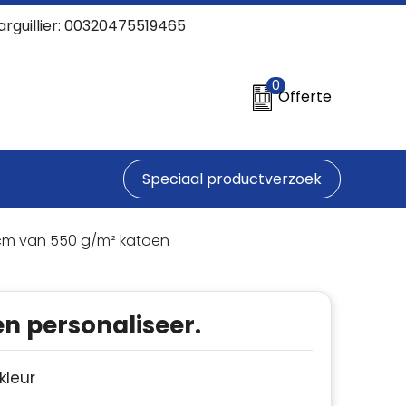
arguillier: 00320475519465
0
Offerte
Speciaal productverzoek
cm van 550 g/m² katoen
en personaliseer.
 kleur