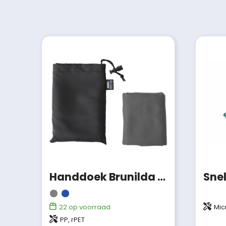
Handdoek Brunilda | rPET | 79x30 cm
22
op voorraad
Mic
PP, rPET