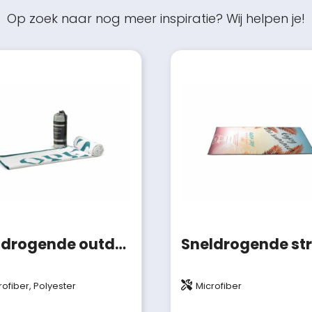
Op zoek naar nog meer inspiratie? Wij helpen je!
Sneldrogende outdoor handdoek met custom-made print en tas
rofiber, Polyester
Microfiber