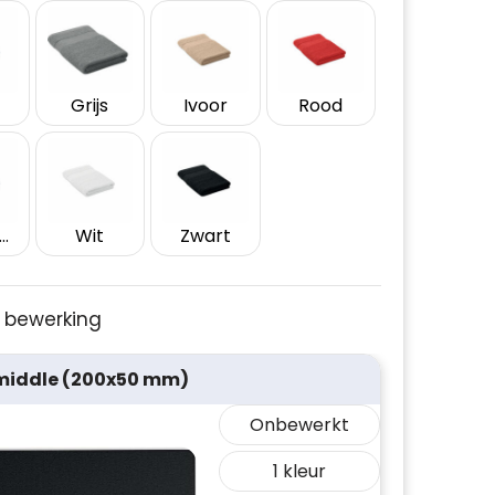
Grijs
Ivoor
Rood
oyal Blauw
Wit
Zwart
je bewerking
 middle (200x50 mm)
Onbewerkt
1