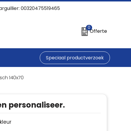
arguillier: 00320475519465
0
Offerte
Speciaal productverzoek
sch 140x70
en personaliseer.
 kleur