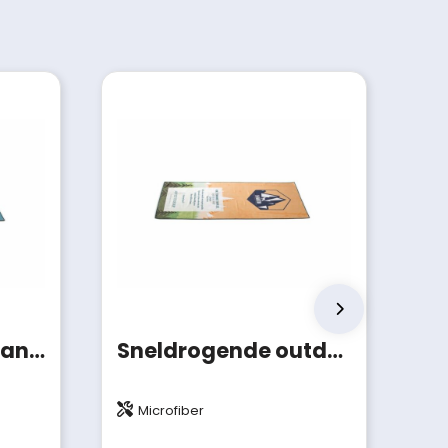
Sneldrogende strandhanddoek met custom-made print
Sneldrogende outdoor handdoek met custom print
Microfiber