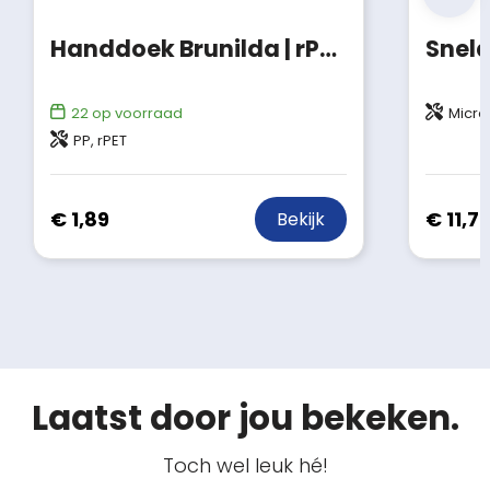
Handdoek Brunilda | rPET | 79x30 cm
22
op voorraad
Microf
PP, rPET
€ 1,89
€ 11,7
Bekijk
Laatst door jou bekeken.
Toch wel leuk hé!