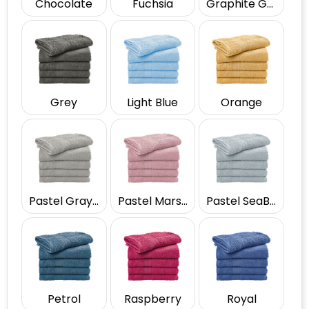
Chocolate
Fuchsia
Graphite Grey
Grey
Light Blue
Orange
Pastel Gray Green
Pastel Marshmallow
Pastel SeaBlue
Petrol
Raspberry
Royal