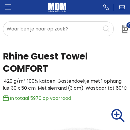
Relatiegeschenken
Badges & Pins
Rhine Guest Towel
Promotietextiel
COMFORT
Sportkleding
·420 g/m² ·100% katoen ·Gastendoekje met 1 ophang
lus ·30 x 50 cm ·Met sierrand (3 cm) ·Wasbaar tot 60°C
In totaal
5970
op voorraad