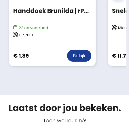
Handdoek Brunilda | rPET | 79x30 cm
22
op voorraad
Microf
PP, rPET
€ 1,89
€ 11,7
Bekijk
Laatst door jou bekeken.
Toch wel leuk hé!