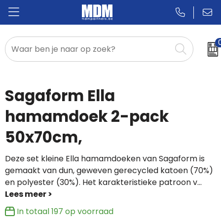
Relatiegeschenken
Badges & Pins
Sagaform Ella
Promotietextiel
hamamdoek 2-pack
50x70cm,
Sportkleding
Deze set kleine Ella hamamdoeken van Sagaform is
gemaakt van dun, geweven gerecycled katoen (70%)
en polyester (30%). Het karakteristieke patroon v
...
In totaal
197
op voorraad