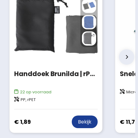
Handdoek Brunilda | rPET | 79x30 cm
22
op voorraad
Microf
PP, rPET
€ 1,89
€ 11,7
Bekijk