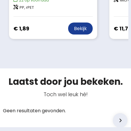
22
op voorraad
Microf
PP, rPET
€ 1,89
€ 11,7
Bekijk
Laatst door jou bekeken.
Toch wel leuk hé!
Geen resultaten gevonden.