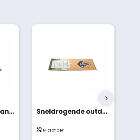
Sneldrogende strandhanddoek met custom-made print
Sneldrogende outdoor handdoek met custom print
Microfiber