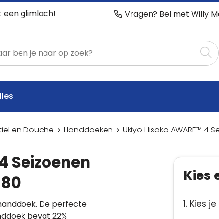
t een glimlach!
Vragen? Bel met Willy M
lles
tiel en Douche
Handdoeken
Ukiyo Hisako AWARE™ 4 S
4 Seizoenen
Kies 
180
1. Kies je
handdoek. De perfecte
anddoek bevat 22%