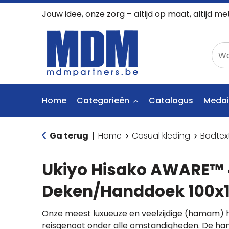
Jouw idee, onze zorg – altijd op maat, altijd me
Home
Categorieën
Catalogus
Medai
Ga terug
Home
Casual kleding
Badtex
|
Ukiyo Hisako AWARE™ 
Deken/Handdoek 100x
Onze meest luxueuze en veelzijdige (hamam) 
reisgenoot onder alle omstandigheden. De h