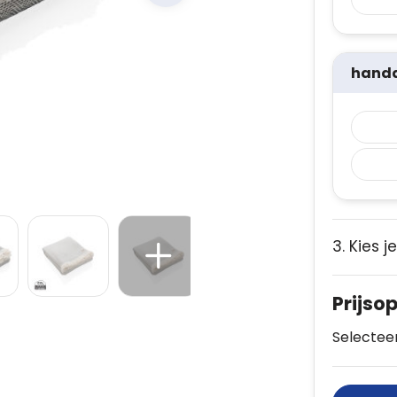
handd
3. Kies j
Prijso
Selecteer