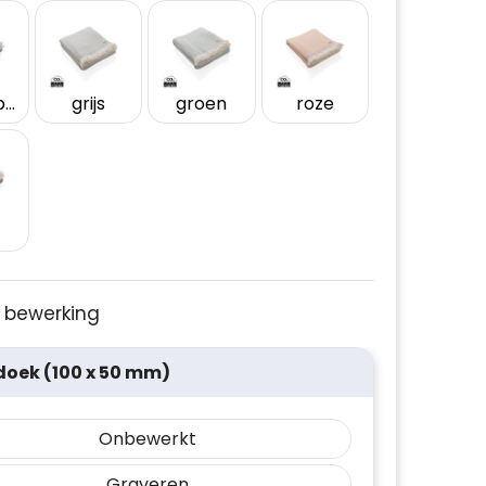
donkerblauw
grijs
groen
roze
je bewerking
oek (100 x 50 mm)
Onbewerkt
Graveren