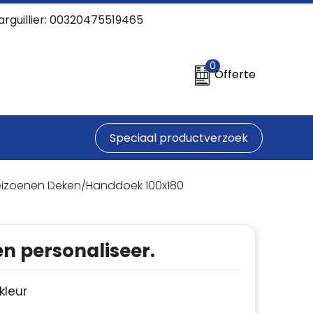
arguillier: 00320475519465
0
Offerte
Speciaal productverzoek
eizoenen Deken/Handdoek 100x180
en personaliseer.
 kleur