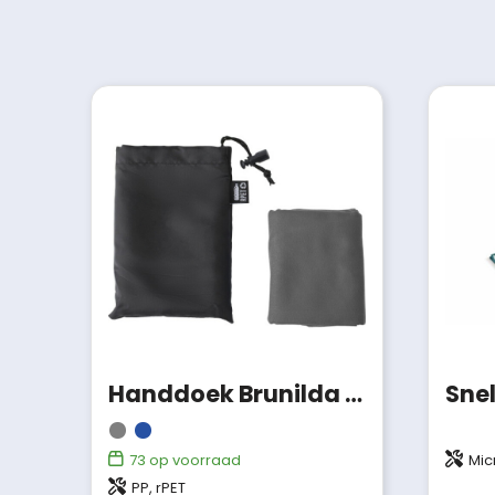
Handdoek Brunilda | rPET | 79x30 cm
73
op voorraad
Mic
PP, rPET