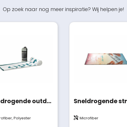
Op zoek naar nog meer inspiratie? Wij helpen je!
Sneldrogende outdoor handdoek met custom-made print en tas
rofiber, Polyester
Microfiber