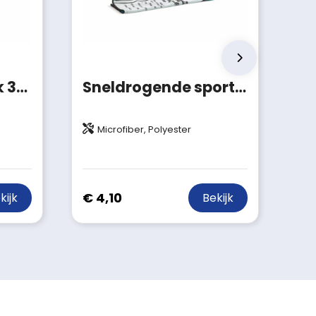
Fitness handdoek 30x90 cm
Sneldrogende sporthanddoek met custom-made print en tas
Microfiber, Polyester
€ 4,10
kijk
Bekijk