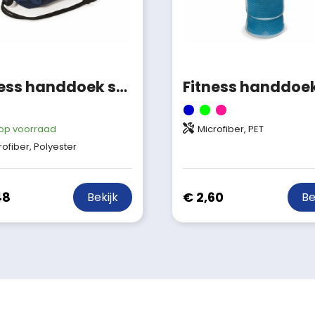
Fitness handdoek sport 210D
op voorraad
Microfiber, PET
rofiber, Polyester
48
€ 2,60
Bekijk
Be