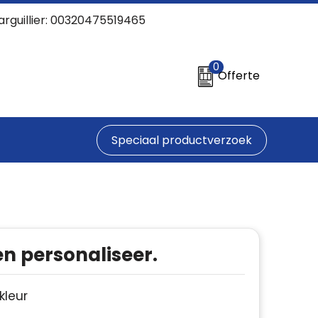
arguillier: 00320475519465
0
Offerte
Speciaal productverzoek
en personaliseer.
 kleur