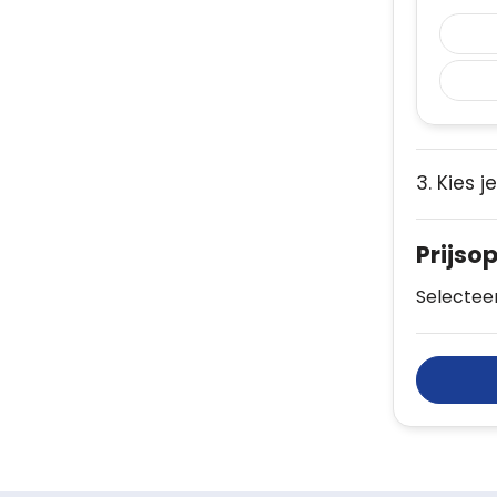
3. Kies j
Prijso
Selecteer