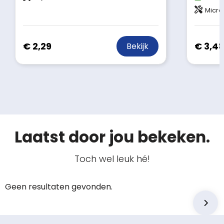
Microf
€ 2,29
€ 3,4
Bekijk
Laatst door jou bekeken.
Toch wel leuk hé!
Geen resultaten gevonden.