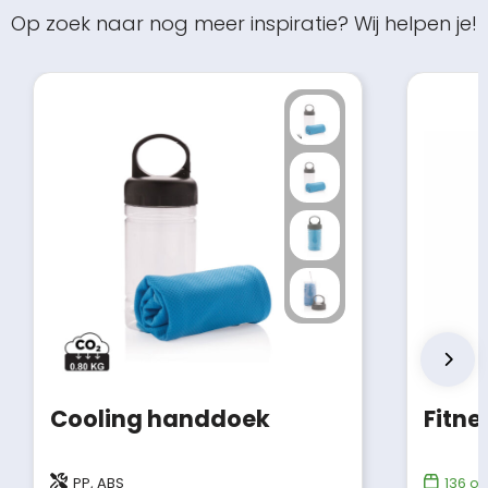
Op zoek naar nog meer inspiratie? Wij helpen je!
Cooling handdoek
PP, ABS
136
op