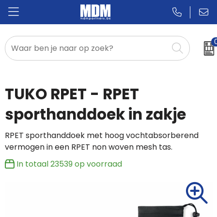
Relatiegeschenken
Badges & Pins
TUKO RPET - RPET
Promotietextiel
sporthanddoek in zakje
Sportkleding
RPET sporthanddoek met hoog vochtabsorberend
vermogen in een RPET non woven mesh tas.
In totaal
23539
op voorraad