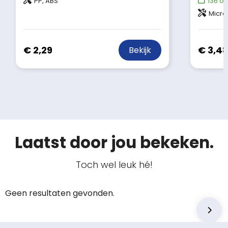
PP, ABS
136
op
Microf
€ 2,29
€ 3,4
Bekijk
Laatst door jou bekeken.
Toch wel leuk hé!
Geen resultaten gevonden.