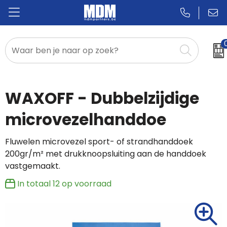
Relatiegeschenken
Badges & Pins
WAXOFF - Dubbelzijdige
Promotietextiel
microvezelhanddoe
Sportkleding
Fluwelen microvezel sport- of strandhanddoek
200gr/m² met drukknoopsluiting aan de handdoek
vastgemaakt.
In totaal
12
op voorraad