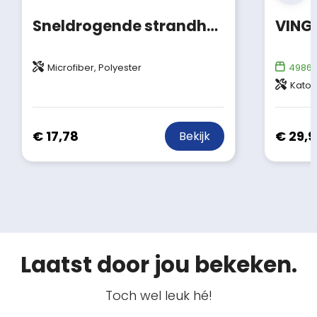
Sneldrogende strandhanddoek met custom-made print en tas
Microfiber, Polyester
4986
Kato
€ 17,78
€ 29,9
Bekijk
Laatst door jou bekeken.
Toch wel leuk hé!