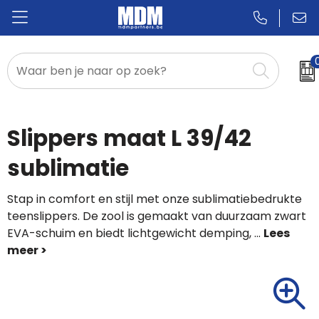
Relatiegeschenken
Badges & Pins
Slippers maat L 39/42
Promotietextiel
sublimatie
Sportkleding
Stap in comfort en stijl met onze sublimatiebedrukte
teenslippers. De zool is gemaakt van duurzaam zwart
EVA-schuim en biedt lichtgewicht demping,
...