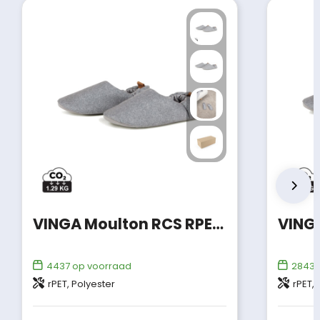
VINGA Moulton RCS RPETslippers S/M
4437
op voorraad
2843
rPET, Polyester
rPET, 