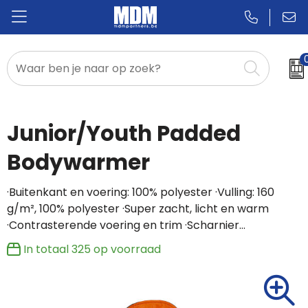
Relatiegeschenken
Badges & Pins
Junior/Youth Padded
Promotietextiel
Bodywarmer
Sportkleding
·Buitenkant en voering: 100% polyester ·Vulling: 160
g/m², 100% polyester ·Super zacht, licht en warm
·Contrasterende voering en trim ·Scharnier…
In totaal
325
op voorraad