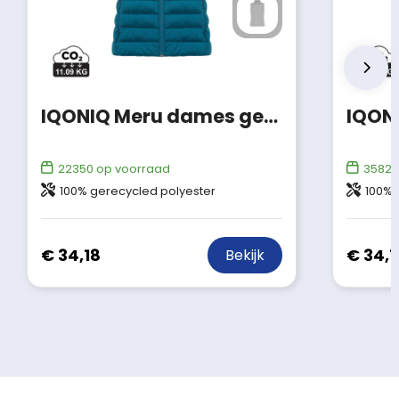
IQONIQ Meru dames gerecycled polyester bodywarmer
22350
op voorraad
35822
100% gerecycled polyester
100% 
€ 34,18
€ 34,1
Bekijk