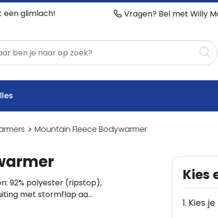
t een glimlach!
Vragen? Bel met Willy M
lles
armers
Mountain Fleece Bodywarmer
ywarmer
Kies 
n: 92% polyester (ripstop),
uiting met stormflap aa…
1. Kies je