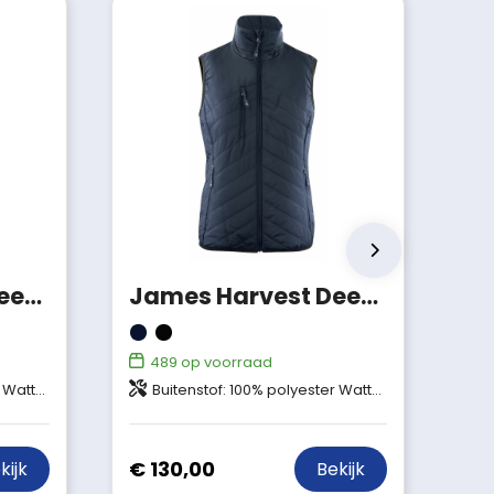
James Harvest Deer Ridge Bodywarmer Heren
James Harvest Deer Ridge Bodywarmer Dames
489
op voorraad
ering: 100% nylon"
Buitenstof: 100% polyester Wattering: Thermolite Micro 100% polyester, Bluesign® APPROVED Voering: 100% nylon
€ 130,00
kijk
Bekijk