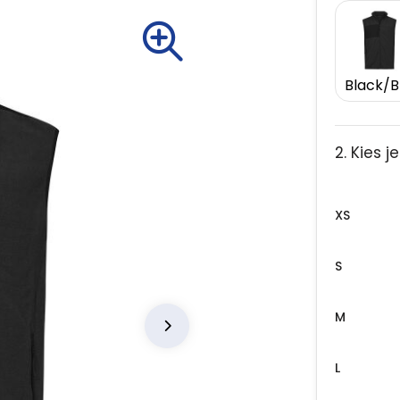
2. Kies 
XS
S
M
L