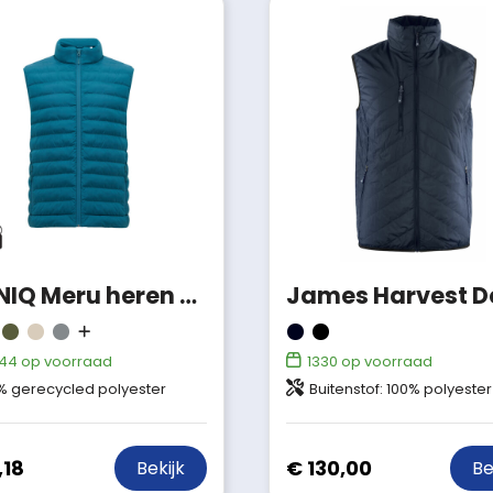
IQONIQ Meru heren gerecycled polyester bodywarmer
44
op voorraad
1330
op voorraad
% gerecycled polyester
Buitenstof: 100% polyester Wattering: Thermolite Micro 100% polyester. Bluesign® APPROVED Vo
,18
€ 130,00
Bekijk
Be