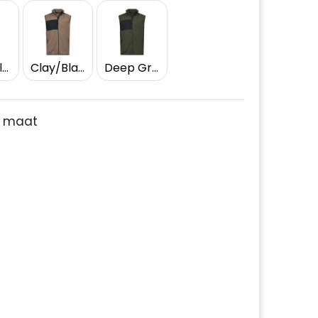
Black/Black
Clay/Black
Deep Green/Black
je maat