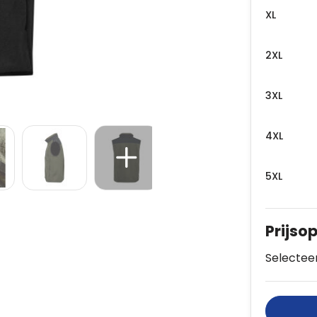
XL
2XL
3XL
4XL
5XL
Prijso
Selecteer