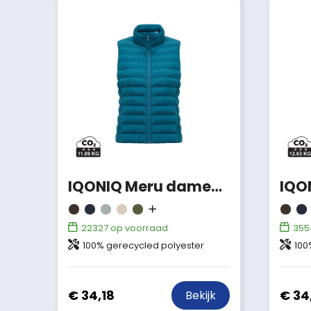
IQONIQ Meru dames gerecycled polyester bodywarmer
22327
op voorraad
355
100% gerecycled polyester
100
€ 34,18
€ 34
Bekijk