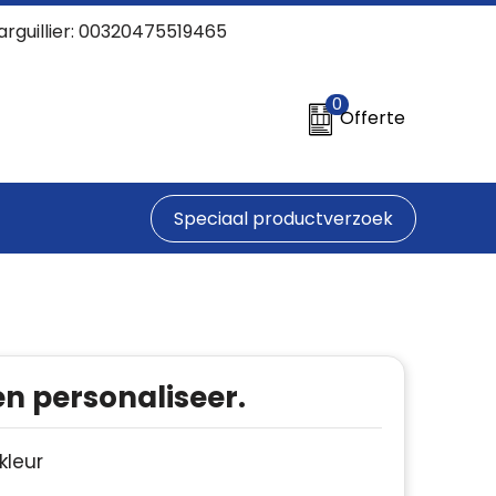
arguillier: 00320475519465
0
Offerte
Speciaal productverzoek
en personaliseer.
 kleur