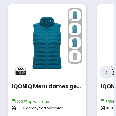
IQONIQ Meru dames gerecycled polyester bodywarmer
22327
op voorraad
3554
100% gerecycled polyester
100% 