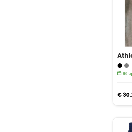
Athl
96
o
€ 30