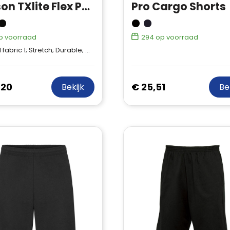
Tenson TXlite Flex Pants Women
Pro Cargo Shorts
p voorraad
294
op voorraad
 1; Stretch; Durable; Quick dry; 92% Recycled Polyamide, 8% Elastane
,20
€ 25,51
Bekijk
Be