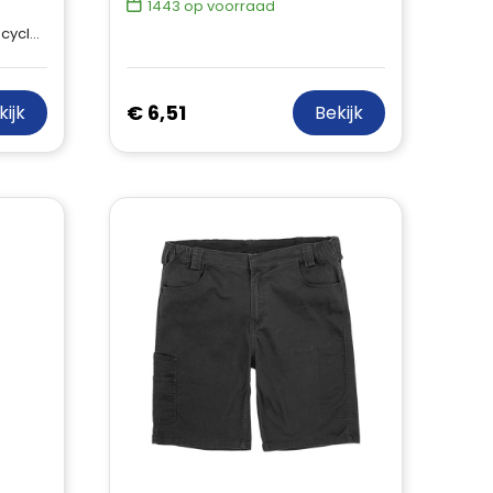
1443
op voorraad
n, 2,5% elastaan
€ 6,51
kijk
Bekijk