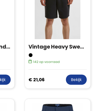
Ladies Turtle Extended Shoulder Dress
Vintage Heavy Sweatshorts
142
op voorraad
€ 21,06
kijk
Bekijk