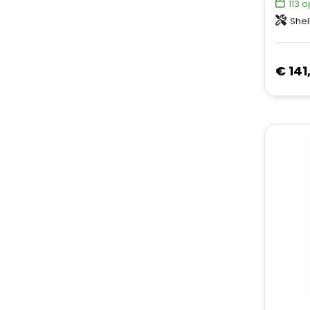
113
o
Shell fabric
€ 141