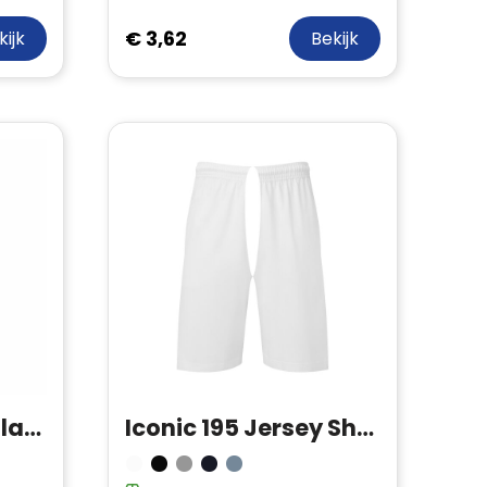
€ 3,62
kijk
Bekijk
James Harvest Atlantis Broek Heren
Iconic 195 Jersey Shorts