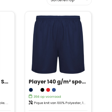
Tenson TXlite Flex Shorts Men
Player 140 g/m² sportshort voor kinderen
356
op voorraad
8% Elastane
Pique knit van 100% Polyester, 140 g/m2