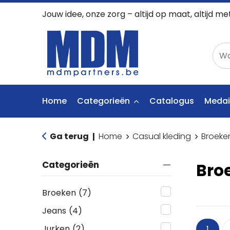
Jouw idee, onze zorg – altijd op maat, altijd me
Home
Categorieën
Catalogus
Medai
Ga terug
Home
Casual kleding
Broeke
|
Categorieën
Bro
Broeken
(7)
Jeans
(4)
Jurken
(2)
1