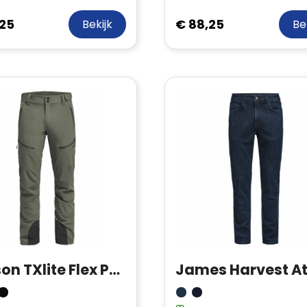
,25
€ 88,25
Bekijk
Be
Tenson TXlite Flex Pants Men