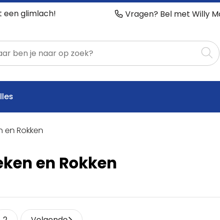
t een glimlach!
Vragen? Bel met Willy M
lles
n en Rokken
eken en Rokken
2
Volgende