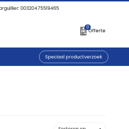
arguillier: 00320475519465
0
Offerte
Speciaal productverzoek