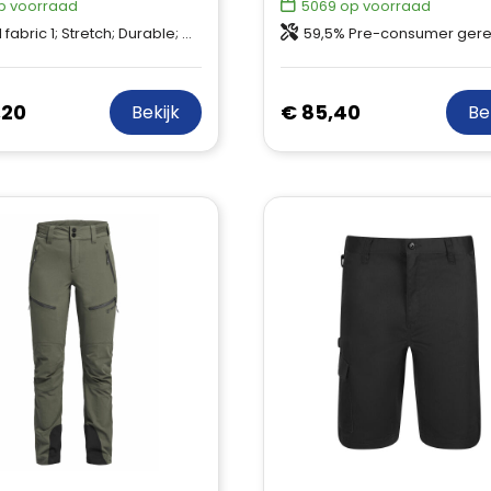
p voorraad
5069
op voorraad
 1; Stretch; Durable; Quick dry; 92% Recycled Polyamide, 8% Elastane
59,5% Pre-consumer gerecycled katoen, 22% gerecycled polyester, 16% post-consumer gerecycled katoe
,20
€ 85,40
Bekijk
Be