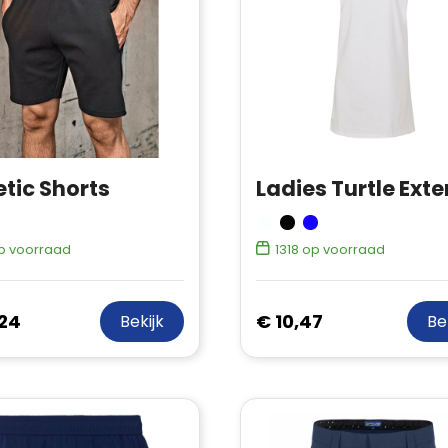
etic Shorts
p voorraad
1318
op voorraad
,24
€ 10,47
Bekijk
Be