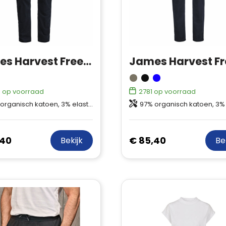
James Harvest Freehold Broek Heren
0
op voorraad
2781
op voorraad
organisch katoen, 3% elastaan
97% organisch katoen, 3% el
,40
€ 85,40
Bekijk
Be