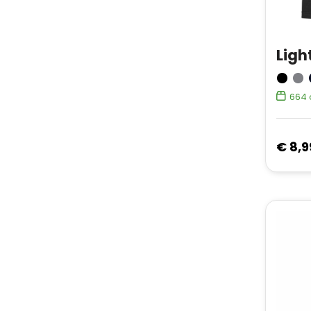
Ligh
664
€ 8,9