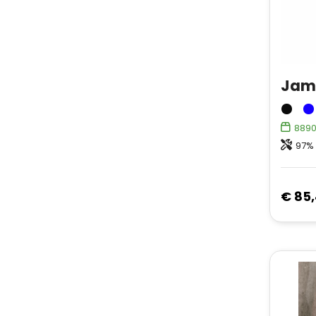
889
97% 
€ 85