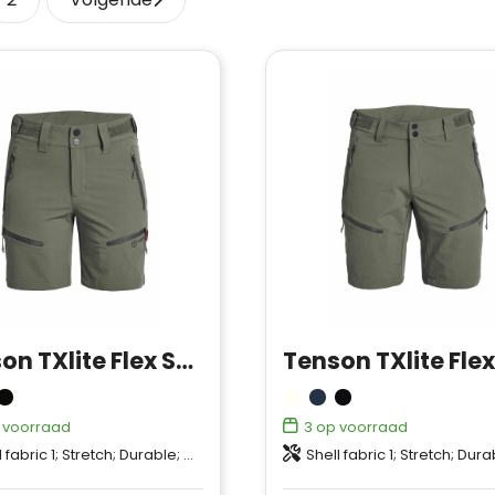
Tenson TXlite Flex Shorts Women
 voorraad
3
op voorraad
 1; Stretch; Durable; Quick dry; 92% Recycled Polyamide, 8% Elastane
Shell fabric 1; Stretch; Durable; Quick dry; 92% Recycled Polyamide, 