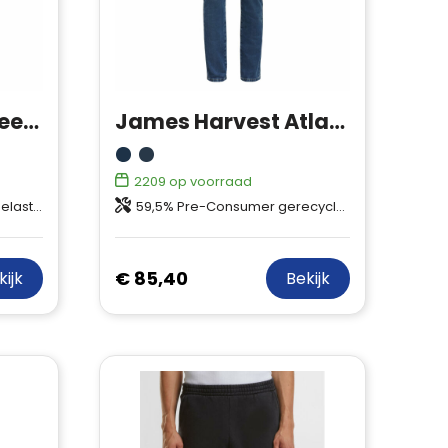
James Harvest Freehold Broek Dames
James Harvest Atlantis Broek Dames
2209
op voorraad
astaan
59,5% Pre-Consumer gerecycled katoen, 22% gerecycled polyester, 16% Post-Consumer gerecycled katoen, 2,5% elastaan, Gerecycled materiaal
€ 85,40
kijk
Bekijk