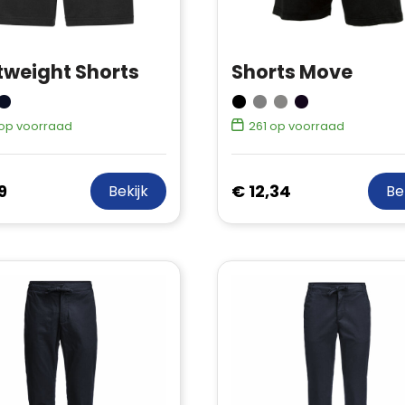
tweight Shorts
Shorts Move
op voorraad
261
op voorraad
9
€ 12,34
Bekijk
Be