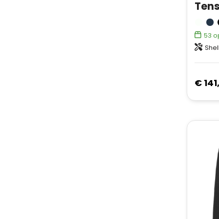
53
o
Shell fabric
€ 141