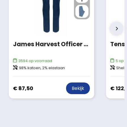
James Harvest Officer Broek Dames
3594
op voorraad
5
op v
98% katoen, 2% elastaan
Shell fabric 
€ 87,50
€ 122,
Bekijk