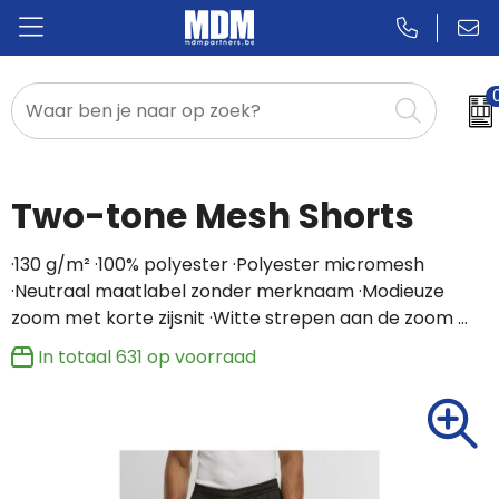
Relatiegeschenken
Badges & Pins
Two-tone Mesh Shorts
Promotietextiel
·130 g/m² ·100% polyester ·Polyester micromesh
·Neutraal maatlabel zonder merknaam ·Modieuze
Sportkleding
zoom met korte zijsnit ·Witte strepen aan de zoom …
In totaal
631
op voorraad