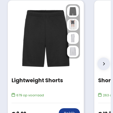
Lightweight Shorts
Shor
679
op voorraad
263
op