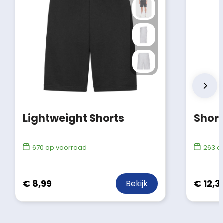
Lightweight Shorts
Shor
670
op voorraad
263
op
€ 8,99
€ 12,3
Bekijk