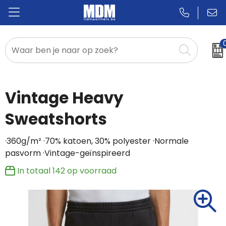
Relatiegeschenken
Badges & Pins
Vintage Heavy
Promotietextiel
Sweatshorts
Sportkleding
·360g/m² ·70% katoen, 30% polyester ·Normale
pasvorm ·Vintage-geïnspireerd
In totaal
142
op voorraad