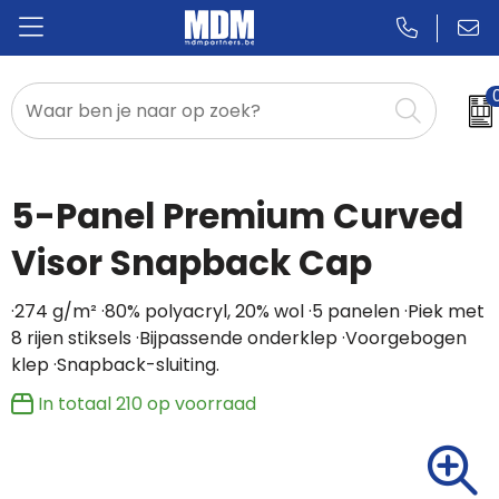
Relatiegeschenken
Badges & Pins
5-Panel Premium Curved
Promotietextiel
Visor Snapback Cap
Sportkleding
·274 g/m² ·80% polyacryl, 20% wol ·5 panelen ·Piek met
8 rijen stiksels ·Bijpassende onderklep ·Voorgebogen
klep ·Snapback-sluiting.
In totaal
210
op voorraad