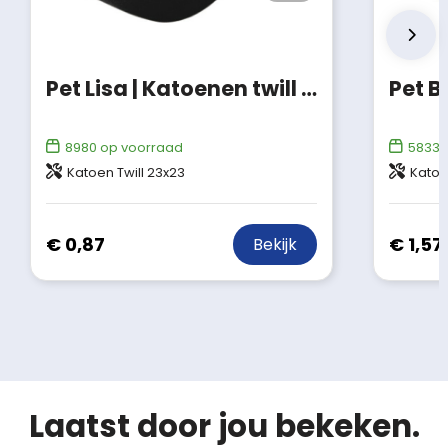
Pet Lisa | Katoenen twill | 5 panels
Pet B
8980
op voorraad
58335
Katoen Twill 23x23
Katoe
€ 0,87
€ 1,57
Bekijk
Laatst door jou bekeken.