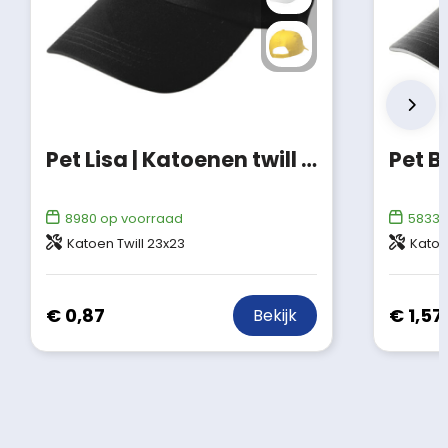
Pet Lisa | Katoenen twill | 5 panels
Pet B
8980
op voorraad
58335
Katoen Twill 23x23
Katoe
€ 0,87
€ 1,57
Bekijk