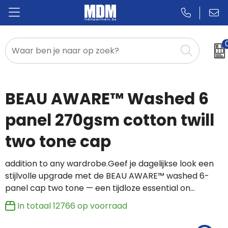
Relatiegeschenken
Badges & Pins
BEAU AWARE™ Washed 6
Promotietextiel
panel 270gsm cotton twill
two tone cap
Sportkleding
addition to any wardrobe.Geef je dagelijkse look een
stijlvolle upgrade met de BEAU AWARE™ washed 6-
panel cap two tone — een tijdloze essential on…
In totaal
12766
op voorraad