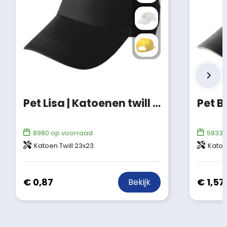
Pet Lisa | Katoenen twill | 5 panels
Pet B
8980
op voorraad
58335
Katoen Twill 23x23
Katoe
€ 0,87
€ 1,57
Bekijk