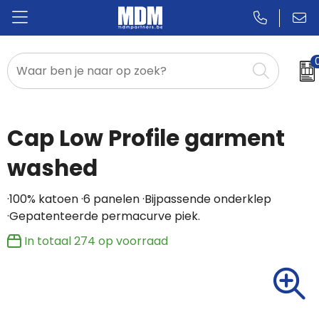
Relatiegeschenken
Badges & Pins
Cap Low Profile garment
Promotietextiel
washed
Sportkleding
·100% katoen ·6 panelen ·Bijpassende onderklep
·Gepatenteerde permacurve piek.
In totaal
274
op voorraad