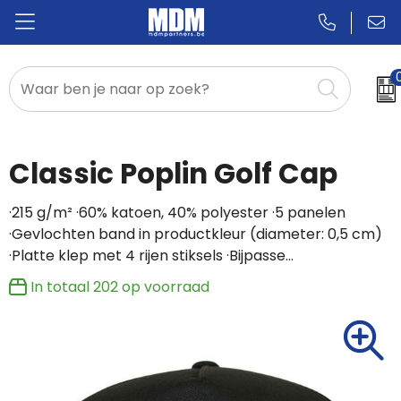
Relatiegeschenken
Badges & Pins
Classic Poplin Golf Cap
Promotietextiel
·215 g/m² ·60% katoen, 40% polyester ·5 panelen
·Gevlochten band in productkleur (diameter: 0,5 cm)
Sportkleding
·Platte klep met 4 rijen stiksels ·Bijpasse…
In totaal
202
op voorraad