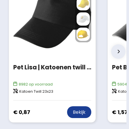
Pet Lisa | Katoenen twill | 5 panels
Pet B
8982
op voorraad
5904
Katoen Twill 23x23
Katoe
€ 0,87
€ 1,57
Bekijk