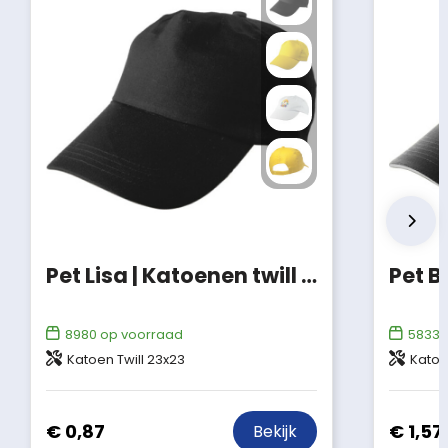
Pet Lisa | Katoenen twill | 5 panels
Pet B
8980
op voorraad
58335
Katoen Twill 23x23
Katoe
€ 0,87
€ 1,57
Bekijk