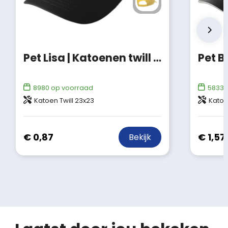
Pet Lisa | Katoenen twill | 5 panels
Pet B
8980
op voorraad
58335
Katoen Twill 23x23
Katoe
€ 0,87
€ 1,57
Bekijk