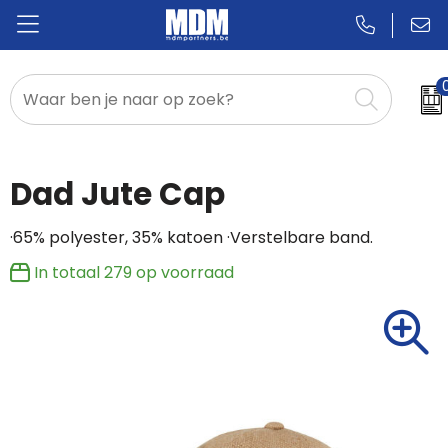
Relatiegeschenken
Badges & Pins
Dad Jute Cap
Promotietextiel
·65% polyester, 35% katoen ·Verstelbare band.
Sportkleding
In totaal
279
op voorraad