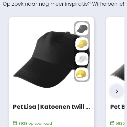
Op zoek naar nog meer inspiratie? Wij helpen je!
Pet Lisa | Katoenen twill | 5 panels
Pet B
8938
op voorraad
58303