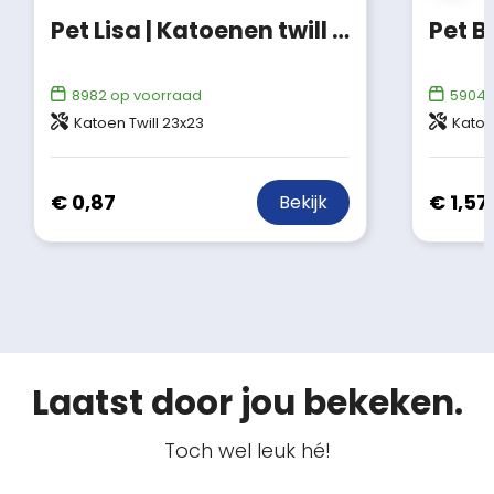
Pet Lisa | Katoenen twill | 5 panels
Pet B
8982
op voorraad
5904
Katoen Twill 23x23
Katoe
€ 0,87
€ 1,57
Bekijk
Laatst door jou bekeken.
Toch wel leuk hé!