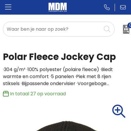
Relatiegeschenken
Badges & Pins
Polar Fleece Jockey Cap
Promotietextiel
·304 g/m² ·100% polyester (polaire fleece) ·Biedt
warmte en comfort ·5 panelen ·Piek met 8 rijen
Sportkleding
stiksels ·Bijpassende ondervisier ·Voorgeboge…
In totaal
27
op voorraad