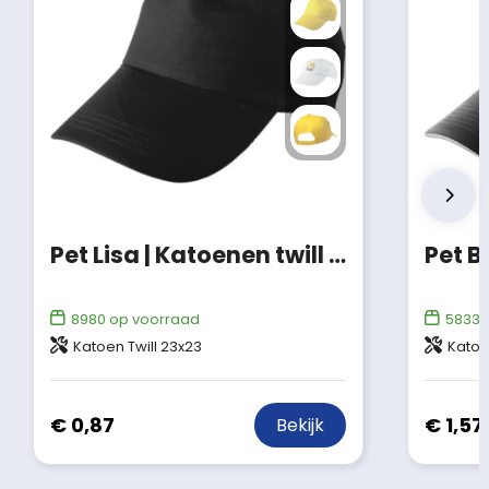
Pet Lisa | Katoenen twill | 5 panels
Pet B
8980
op voorraad
58335
Katoen Twill 23x23
Katoe
€ 0,87
€ 1,57
Bekijk