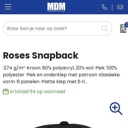
Relatiegeschenken
Badges & Pins
Roses Snapback
Promotietextiel
·274 g/m² ·Kroon: 80% polyacryl, 20% wol ·Piek: 100%
polyester ·Piek en onderklep met patroon ·Klassieke
Sportkleding
vorm ·6 panelen ·Platte klep met 6 ri…
In totaal
54
op voorraad