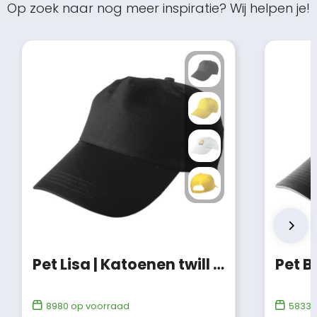
Op zoek naar nog meer inspiratie? Wij helpen je!
Pet Lisa | Katoenen twill | 5 panels
Pet B
8980
op voorraad
58335