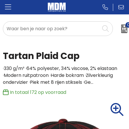
Relatiegeschenken
Badges & Pins
Tartan Plaid Cap
Promotietextiel
·330 g/m² ·64% polyester, 34% viscose, 2% elastaan
·Modern ruitpatroon ·Harde bokram ·Zilverkleurig
Sportkleding
ondervizier ·Piek met 8 rijen stiksels ·Ge…
In totaal
172
op voorraad