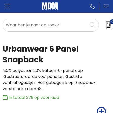
Relatiegeschenken
Badges & Pins
Urbanwear 6 Panel
Promotietextiel
Snapback
Sportkleding
·80% polyester, 20% katoen ·6-panel cap
·Gestructureerde voorpanelen ·Gestikte
ventilatiegaatjes ·Half gebogen klep ·Snapback
verstelbare riem �…
In totaal
379
op voorraad