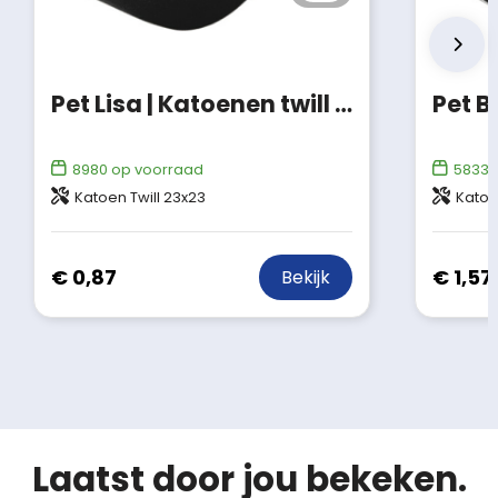
Pet Lisa | Katoenen twill | 5 panels
Pet B
8980
op voorraad
58335
Katoen Twill 23x23
Katoe
€ 0,87
€ 1,57
Bekijk
Laatst door jou bekeken.