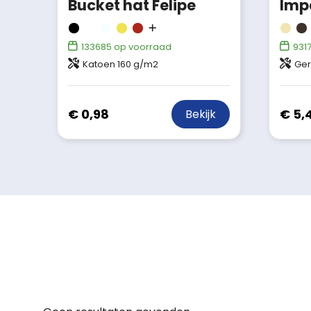
Bucket hat Felipe
133685
op voorraad
931
Katoen 160 g/m2
Ger
€ 0,98
€ 5,
Bekijk