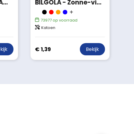
VINGA Baltimore AWARE™ gerecycled PET vissershoed
BILGOLA - Zonne-vissershoed katoen 160g
73977
op voorraad
Katoen
€ 1,39
kijk
Bekijk