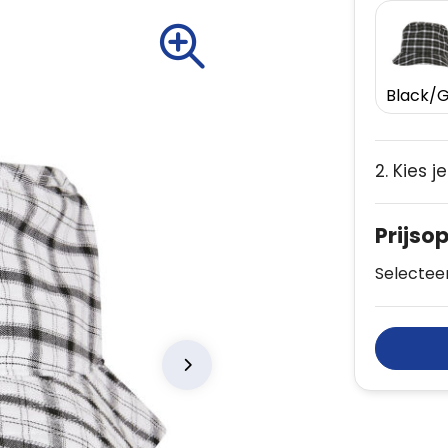
2. Kies j
Prijso
Selecteer