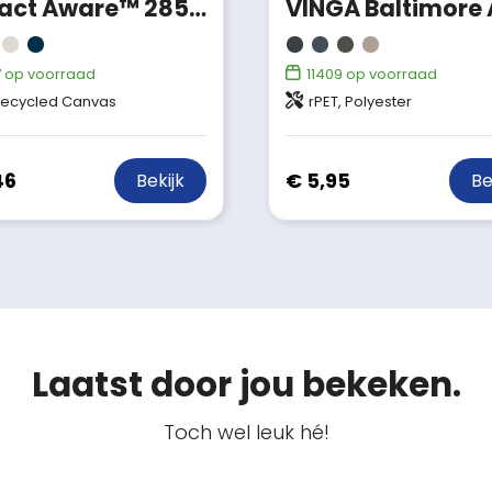
Impact Aware™ 285gsm one size rcanvas vissershoed ongeverfd
7
op voorraad
11409
op voorraad
ecycled Canvas
rPET, Polyester
46
€ 5,95
Bekijk
Be
Laatst door jou bekeken.
Toch wel leuk hé!