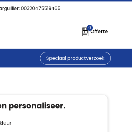
arguillier: 00320475519465
0
Offerte
Speciaal productverzoek
en personaliseer.
 kleur