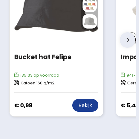
Bucket hat Felipe
135133
op voorraad
9417
o
Katoen 160 g/m2
Gerec
€ 0,98
€ 5,4
Bekijk