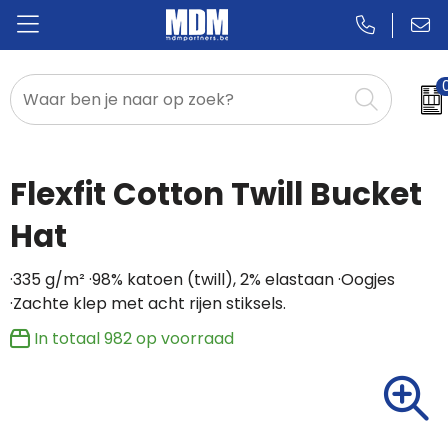
Relatiegeschenken
Badges & Pins
Flexfit Cotton Twill Bucket
Promotietextiel
Hat
Sportkleding
·335 g/m² ·98% katoen (twill), 2% elastaan ·Oogjes
·Zachte klep met acht rijen stiksels.
In totaal
982
op voorraad