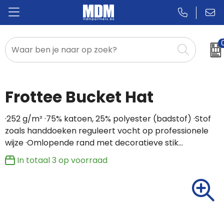
Relatiegeschenken
Badges & Pins
Frottee Bucket Hat
Promotietextiel
·252 g/m² ·75% katoen, 25% polyester (badstof) ·Stof
zoals handdoeken reguleert vocht op professionele
Sportkleding
wijze ·Omlopende rand met decoratieve stik…
In totaal
3
op voorraad