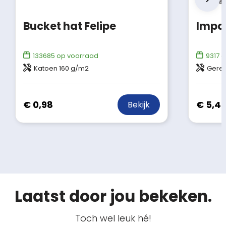
Bucket hat Felipe
133685
op voorraad
9317
o
Katoen 160 g/m2
Gerec
€ 0,98
€ 5,4
Bekijk
Laatst door jou bekeken.
Toch wel leuk hé!