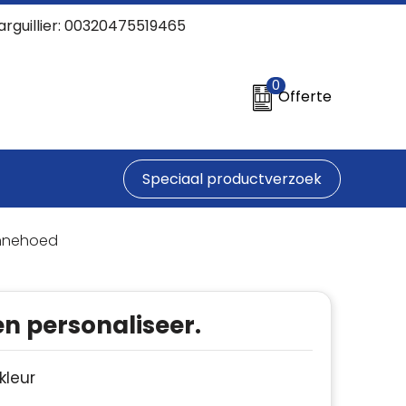
arguillier: 00320475519465
0
Offerte
Speciaal productverzoek
onnehoed
en personaliseer.
 kleur