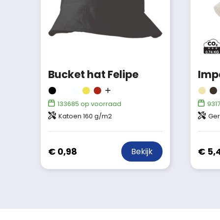
Bucket hat Felipe
133685
op voorraad
931
Katoen 160 g/m2
Ger
€ 0,98
€ 5,
Bekijk