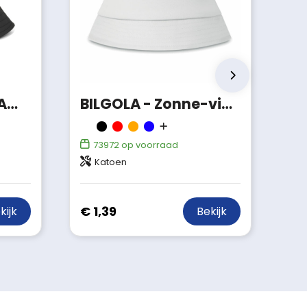
VINGA Baltimore AWARE™ gerecycled PET vissershoed
BILGOLA - Zonne-vissershoed katoen 160g
73972
op voorraad
Katoen
€ 1,39
kijk
Bekijk