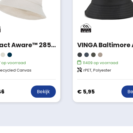
Impact Aware™ 285gsm one size rcanvas vissershoed ongeverfd
7
op voorraad
11409
op voorraad
ecycled Canvas
rPET, Polyester
46
€ 5,95
Bekijk
Be