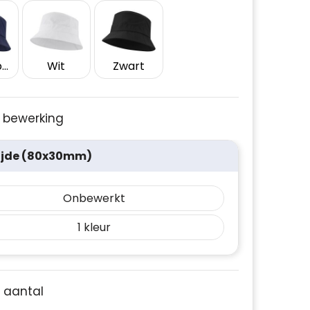
Marineblauw
Wit
Zwart
je bewerking
ijde (80x30mm)
Onbewerkt
1
e aantal