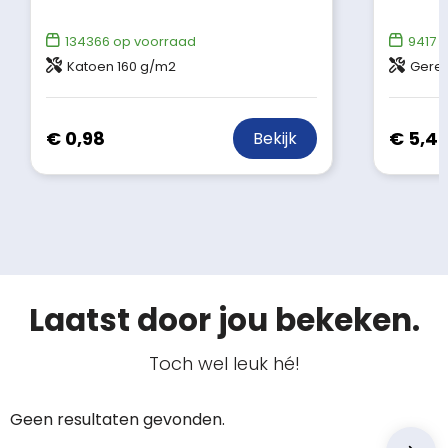
134366
op voorraad
9417
o
Katoen 160 g/m2
Gerec
€ 0,98
€ 5,4
Bekijk
Laatst door jou bekeken.
Toch wel leuk hé!
Geen resultaten gevonden.