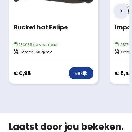
Bucket hat Felipe
133685
op voorraad
9317
o
Katoen 160 g/m2
Gerec
€ 0,98
€ 5,4
Bekijk
Laatst door jou bekeken.