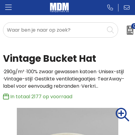
Relatiegeschenken
Badges & Pins
Vintage Bucket Hat
Promotietextiel
·290g/m² ·100% zwaar gewassen katoen ·Unisex-stijl
·Vintage-stijl ·Gestikte ventilatiegaatjes ·TearAway-
Sportkleding
label voor eenvoudig rebranden ·Verkri…
In totaal
2177
op voorraad