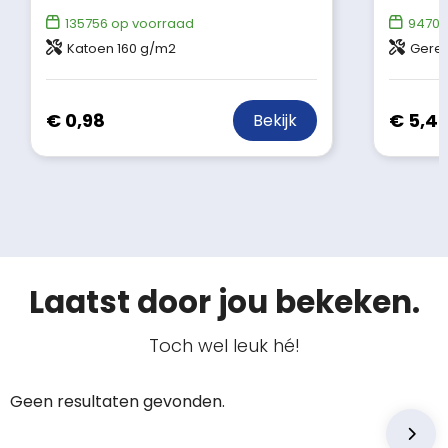
135756
op voorraad
9470
o
Katoen 160 g/m2
Gerec
€ 0,98
€ 5,4
Bekijk
Laatst door jou bekeken.
Toch wel leuk hé!
Geen resultaten gevonden.