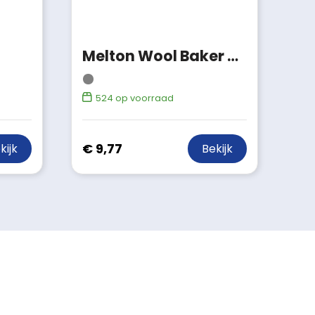
Melton Wool Baker Boy
524
op voorraad
€ 9,77
kijk
Bekijk