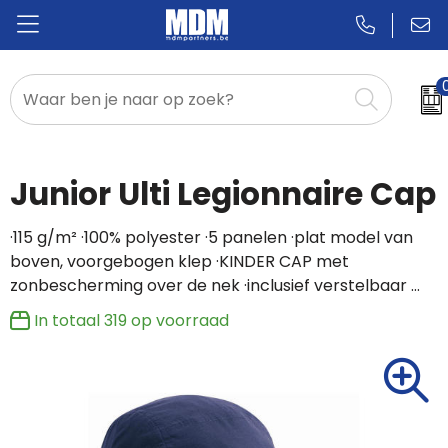
Relatiegeschenken
Badges & Pins
Junior Ulti Legionnaire Cap
Promotietextiel
·115 g/m² ·100% polyester ·5 panelen ·plat model van
boven, voorgebogen klep ·KINDER CAP met
Sportkleding
zonbescherming over de nek ·inclusief verstelbaar …
In totaal
319
op voorraad