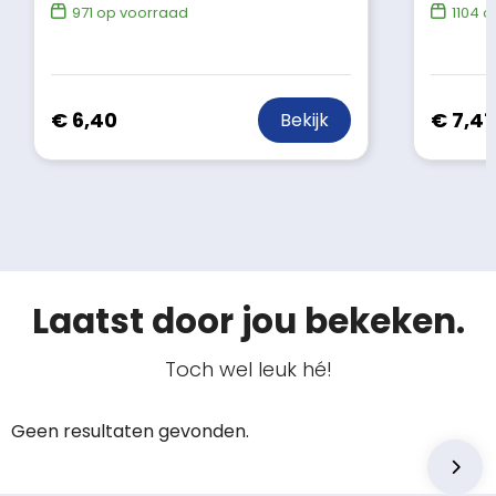
971
op voorraad
1104
o
€ 6,40
€ 7,41
Bekijk
Laatst door jou bekeken.
Toch wel leuk hé!
Geen resultaten gevonden.