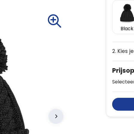
Black
2. Kies j
Prijso
Selecteer