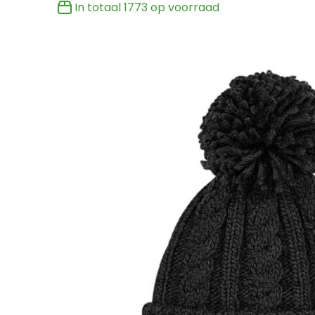
In totaal
1773
op voorraad