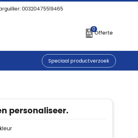
arguillier: 00320475519465
0
Offerte
Speciaal productverzoek
en personaliseer.
 kleur