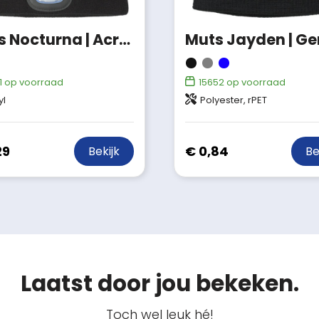
Muts Nocturna | Acryl | COB-lamp
1
op voorraad
15652
op voorraad
yl
Polyester, rPET
29
€ 0,84
Bekijk
Be
Laatst door jou bekeken.
Toch wel leuk hé!