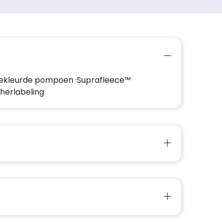
jkgekleurde pompoen ·Suprafleece™
herlabeling