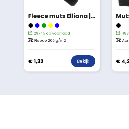
Fleece muts Elliana | 200 g/m²
29745
op voorraad
483
Fleece 200 g/m2
Acr
€ 1,32
€ 4,
Bekijk