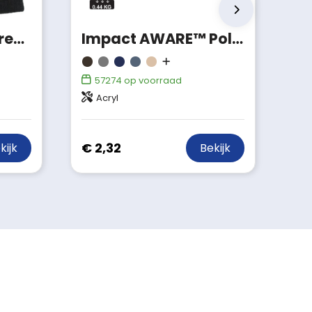
Muts Jayden | Gerecycled | Gebreid
Impact AWARE™ Polylana® beanie
57274
op voorraad
Acryl
€ 2,32
kijk
Bekijk