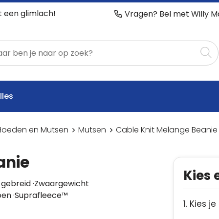
t een glimlach!
Vragen? Bel met Willy M
lles
Hoeden en Mutsen
Mutsen
Cable Knit Melange Beanie
anie
Kies 
d gebreid ·Zwaargewicht
oen ·Suprafleece™
1. Kies je