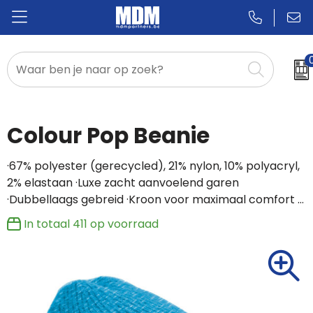
Relatiegeschenken
Badges & Pins
Colour Pop Beanie
Promotietextiel
·67% polyester (gerecycled), 21% nylon, 10% polyacryl,
2% elastaan ·Luxe zacht aanvoelend garen
Sportkleding
·Dubbellaags gebreid ·Kroon voor maximaal comfort …
In totaal
411
op voorraad