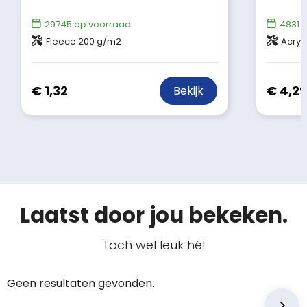
29745
op voorraad
4831
o
Fleece 200 g/m2
Acryl
€ 1,32
€ 4,29
Bekijk
Laatst door jou bekeken.
Toch wel leuk hé!
Geen resultaten gevonden.