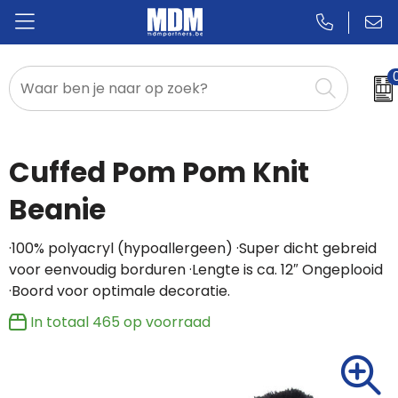
Relatiegeschenken
Badges & Pins
Cuffed Pom Pom Knit
Promotietextiel
Beanie
Sportkleding
·100% polyacryl (hypoallergeen) ·Super dicht gebreid
voor eenvoudig borduren ·Lengte is ca. 12″ Ongeplooid
·Boord voor optimale decoratie.
In totaal
465
op voorraad