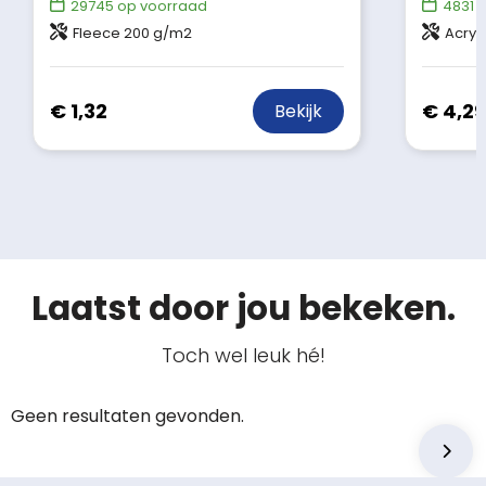
29745
op voorraad
4831
o
Fleece 200 g/m2
Acryl
€ 1,32
€ 4,29
Bekijk
Laatst door jou bekeken.
Toch wel leuk hé!
Geen resultaten gevonden.