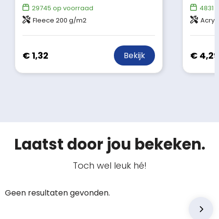
29745
op voorraad
4831
o
Fleece 200 g/m2
Acryl
€ 1,32
€ 4,29
Bekijk
Laatst door jou bekeken.
Toch wel leuk hé!
Geen resultaten gevonden.