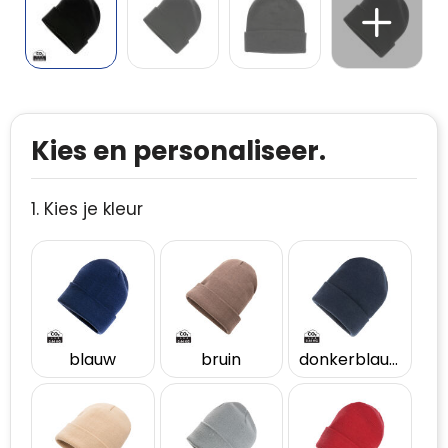
Kies en personaliseer.
1. Kies je kleur
blauw
bruin
donkerblauw