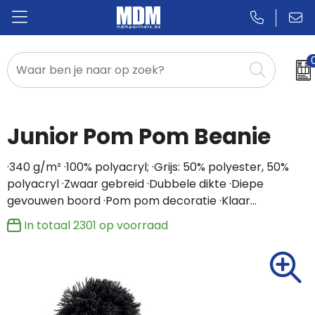
Relatiegeschenken
Badges & Pins
Junior Pom Pom Beanie
Promotietextiel
·340 g/m² ·100% polyacryl; ·Grijs: 50% polyester, 50%
polyacryl ·Zwaar gebreid ·Dubbele dikte ·Diepe
Sportkleding
gevouwen boord ·Pom pom decoratie ·Klaar…
In totaal
2301
op voorraad