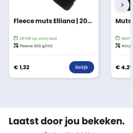
Fleece muts Elliana | 200 g/m²
29745
op voorraad
4831
o
Fleece 200 g/m2
Acryl
€ 1,32
€ 4,29
Bekijk
Laatst door jou bekeken.