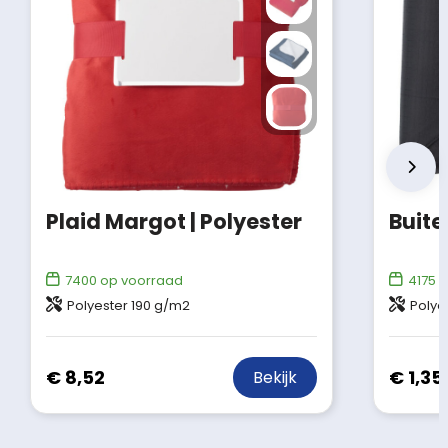
Plaid Margot | Polyester
7400
op voorraad
4175
o
Polyester 190 g/m2
Polyes
€ 8,52
€ 1,35
Bekijk