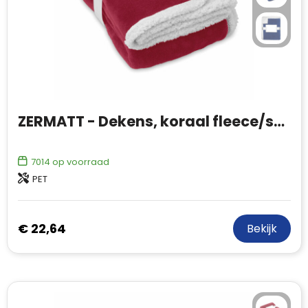
ZERMATT - Dekens, koraal fleece/sherpa
7014
op voorraad
PET
€ 22,64
Bekijk