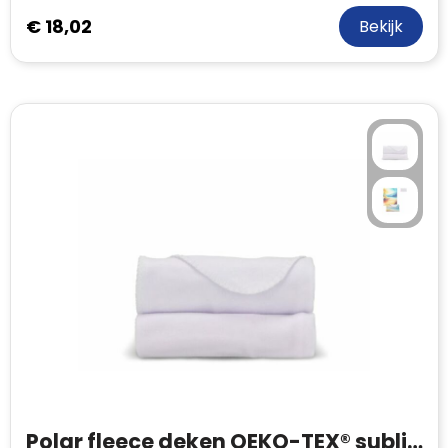
€ 18,02
Bekijk
Polar fleece deken OEKO-TEX® sublimation 120 x 150 cm 190 g/m²