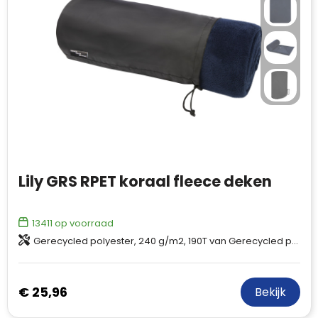
Lily GRS RPET koraal fleece deken
13411
op voorraad
Gerecycled polyester, 240 g/m2, 190T van Gerecycled polyester
€ 25,96
Bekijk