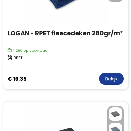
LOGAN - RPET fleecedeken 280gr/m²
11256
op voorraad
RPET
€ 16,35
Bekijk