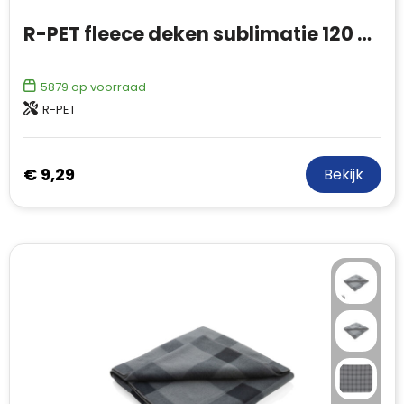
R-PET fleece deken sublimatie 120 x 150 cm 250 g/m²
5879
op voorraad
R-PET
€ 9,29
Bekijk