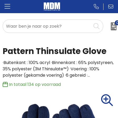
Relatiegeschenken
Badges & Pins
Pattern Thinsulate Glove
Promotietextiel
·Buitenkant : 100% acryl ·Binnenkant : 65% polystyreen,
35% polyester (3M Thinsulate™) ·Voering : 100%
Sportkleding
polyester (gekamde voering) ·6 gebreid ·…
In totaal
134
op voorraad