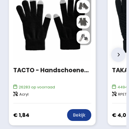
TACTO - Handschoenen voor smartphones
26283
op voorraad
4494
Acryl
RPET
€ 1,84
€ 4,01
Bekijk