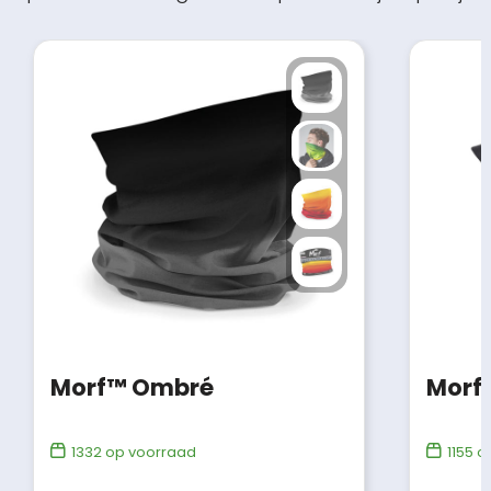
Morf™ Ombré
Morf®
1332
op voorraad
1155
op