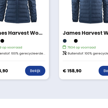
James Harvest Woodlake Heights Winterjas Dames
9
op voorraad
7934
op voorraad
 gerecycleerde polyester, gebonden met een PU membraan Wattering: 100% gerecycleerde polyester Repreve (Bluesign® APPROVED)
Buitenstof: 100% gerecycleerde polyester, gebonden met gebreide interlock stof Wattering: 100% gerecycleerde polyester R
8,90
€ 158,90
Bekijk
Be