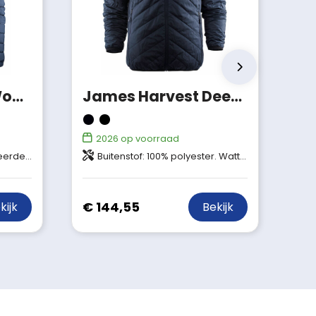
James Harvest Woodlake Heights Winterjas Heren
James Harvest Deer Ridge Jas Men
2026
op voorraad
epreve (Bluesign® APPROVED)
Buitenstof: 100% polyester. Wattering: 100% polyester (Thermolite, micro 60 g/m²). Bluesign® APPROVED Voering: 100% nylon.
€ 144,55
kijk
Bekijk