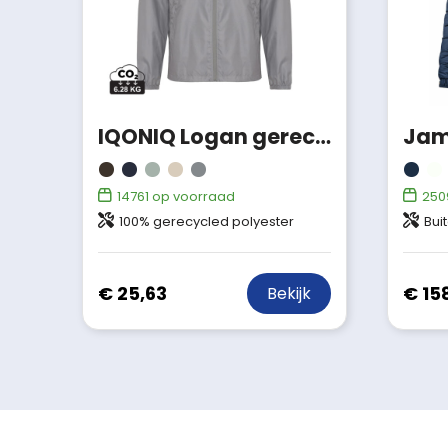
IQONIQ Logan gerecycled polyester lichtgewicht jas
14761
op voorraad
250
100% gerecycled polyester
Buitenstof: 100%
€ 25,63
€ 15
Bekijk