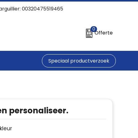
arguillier: 00320475519465
0
Offerte
Speciaal productverzoek
en personaliseer.
 kleur