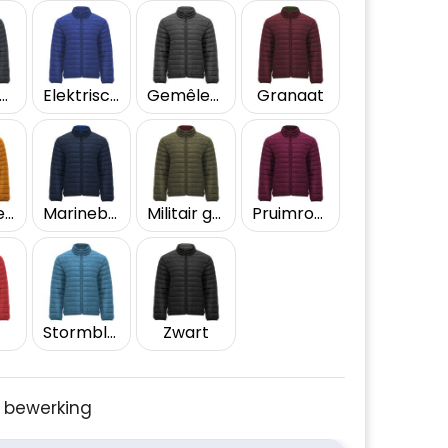
bbenhout
Elektrisch blauw
Gemêleerd zwart
Granaat
Kerriegeel
Marineblauw
Militair groen
Pruimrood
Stormblauw
Zwart
je bewerking