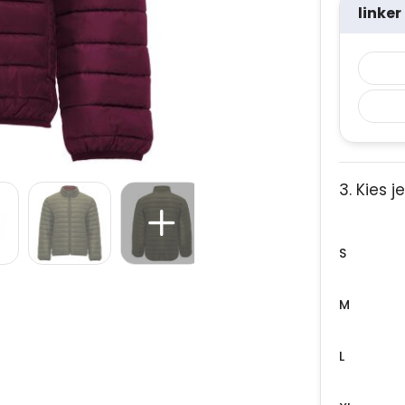
linke
3. Kies 
S
M
L