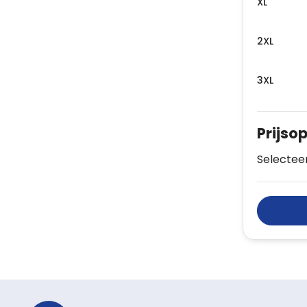
XL
2XL
3XL
Prijso
Selecteer